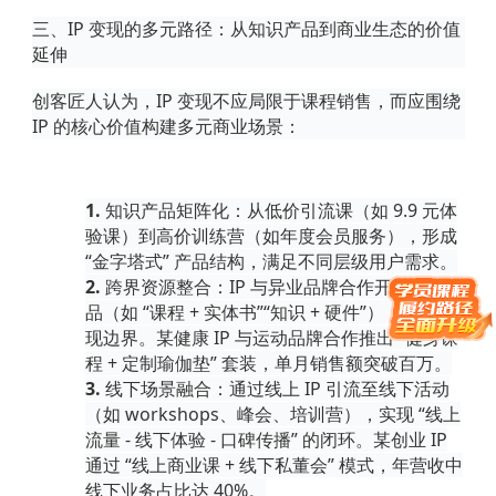
三、
IP 变现的多元路径：从知识产品到商业生态的价值
延伸
创客匠人认为，
IP 变现不应局限于课程销售，而应围绕
IP 的核心价值构建多元商业场景：
1.
知识产品矩阵化
：从低价引流课（如
9.9 元体
验课）到高价训练营（如年度会员服务），形成
“金字塔式” 产品结构，满足不同层级用户需求。
2.
跨界资源整合
：
IP 与异业品牌合作开发联名产
品（如 “课程 + 实体书”“知识 + 硬件”），拓展变
现边界。某健康 IP 与运动品牌合作推出 “健身课
程 + 定制瑜伽垫” 套装，单月销售额突破百万。
3.
线下场景融合
：通过线上
IP 引流至线下活动
（如 workshops、峰会、培训营），实现 “线上
流量 - 线下体验 - 口碑传播” 的闭环。某创业 IP
通过 “线上商业课 + 线下私董会” 模式，年营收中
线下业务占比达 40%。