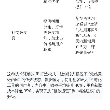
精准优化
45%，点击率
提升 3 倍
某英语学习
提供拼团、
IP 通过 “邀请
分销、打卡
3 人拼团享 5
社交裂变工
等裂变功
折” 活动，3
具
能，加速
IP
天内新增用
传播与用户
户 5 万，课
积累
程销量破万
这种技术驱动的
IP 打造模式，让创始人摆脱了 “凭感觉
做内容” 的低效状态。数据显示，使用创客匠人 IP 孵化
工具的创作者，内容生产效率平均提升 40%，用户获取
成本降低 35%，实现了从 “粗放运营” 到 “精准建模” 的
升级。