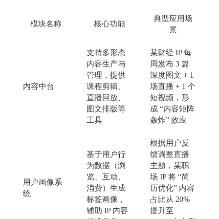
典型应用场
模块名称
核心功能
景
支持多形态
某财经
IP 每
内容生产与
周发布 3 篇
管理，提供
深度图文 + 1
内容中台
课程剪辑、
场直播 + 1 个
直播回放、
短视频，形
图文排版等
成 “内容矩阵
工具
轰炸” 效应
根据用户反
基于用户行
馈调整直播
为数据（浏
主题，某职
览、互动、
场
IP 将 “简
用户画像系
消费）生成
历优化” 内容
统
标签画像，
占比从 20%
辅助
IP 内容
提升至