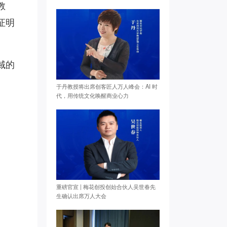
教
证明
域的
于丹教授将出席创客匠人万人峰会：AI 时
代，用传统文化唤醒商业心力
重磅官宣 | 梅花创投创始合伙人吴世春先
生确认出席万人大会