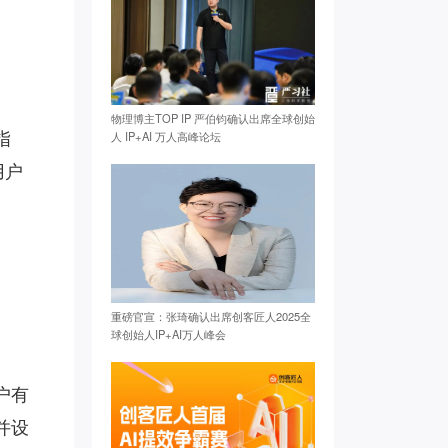
物理博主TOP IP 严伯钧确认出席全球创始
指
人 IP+AI 万人高峰论坛
用户
重磅官宣：张琦确认出席创客匠人2025全
球创始人IP+AI万人峰会
户有
并设