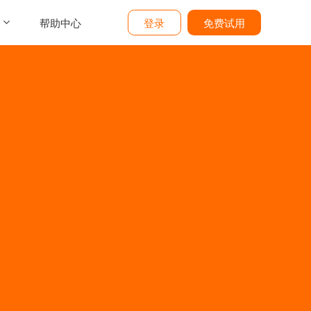
帮助中心
登录
免费试用
介
们
价
题
态