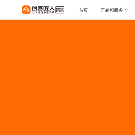
首页
产品和服务
SaaS工具
一键搭建，自己的知识店铺
陪跑服务
1对1定制化服务实现百万
AI智能体
让每一次触达，都驱动转化
AI智能硬件
实体 IP 载体，全天候专属
伴
美拓GEO
解锁 AI 时代流量入口