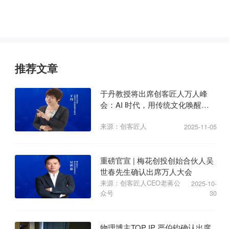
推荐文章
于丹教授将出席创客匠人万人峰
会：AI 时代，用传统文化唤醒商
业心力
来源：创客匠人
2025-11-05
重磅官宣 | 梅花创投创始合伙人吴
世春先生确认出席万人大会
来源：创客匠人CEO老蒋公
2025-10-
众号
30
物理博主TOP IP 严伯钧确认出席