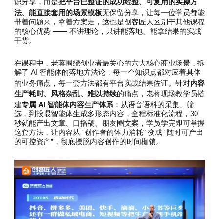
把平台已验证的成功经验、可复用的实操方
识分享，而是
法、能直接套用的场景模板
无保留分享，让每一位学员都能
带着问题来，拿着方案走，这也是创客匠人区别于其他课程
的核心优势 —— 不讲理论，只讲能落地、能拿结果的实战
干货。
在课程中，老蒋围绕创业者最关心的六大核心商业场景，拆
解了 AI 智能体的落地方法论，每一个知识点都对应着具体
内容
的业务痛点，每一套方法都有平台实战结果佐证。针对
生产耗时、风格杂乱、难以持续
的痛点，老蒋现场教学员搭
专属 AI 智能体内容生产体系
建
：从语音语料的采集、筛
选，到投喂智能体生成多形态内容，全程标准化流程，30
秒就能产出文章、口播稿、朋友圈文案，学员学完即可掌握
这套方法，让内容从 “创作者的体力消耗” 变成 “随时可产出
的可控资产”，彻底摆脱内容创作的时间枷锁。