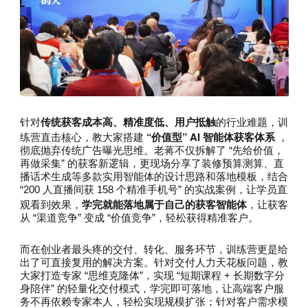
传统获客成本高、精准度低、用户抵触
针对
的行业难题，训
“价值型” AI 智能体获客体系
练营直击核心，教大家搭建
，
彻底抛弃传统广告曝光思维。老蒋不仅拆解了 “先给价值，
再做采集” 的获客新逻辑，更现场分享了装修预算测算、直
播话术生成等多款实用智能体的设计思路和落地模板，结合
“200 人直播间获 158 个精准手机号” 的实战案例，让学员直
学完就能落地属于自己的获客智能体
观看到效果，
，让获客
从 “渠道竞争” 变成 “价值竞争”，轻松获得精准客户。
而在创业者最头疼的交付、转化、服务环节，训练营更是给
出了可直接复用的解决方案。针对交付人力天花板问题，教
大家打造专家 “思维克隆体”，实现 “短期课程 + 长期数字分
身陪伴” 的轻量化交付模式，学完即可落地，让高端客户服
务不再依赖专家本人，轻松实现规模扩张；针对客户需求模