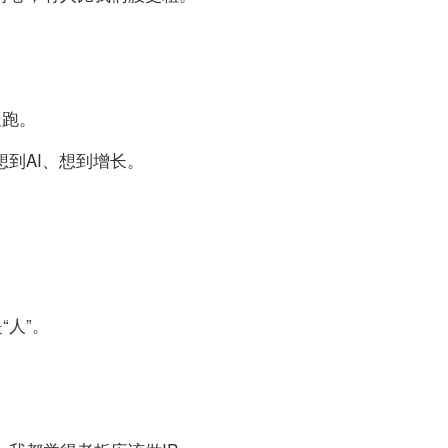
处跑。
到AI、想到增长。
“人”。