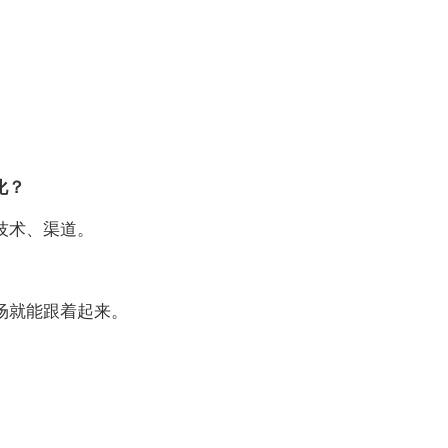
化？
技术、渠道。
场就能跟着起来。