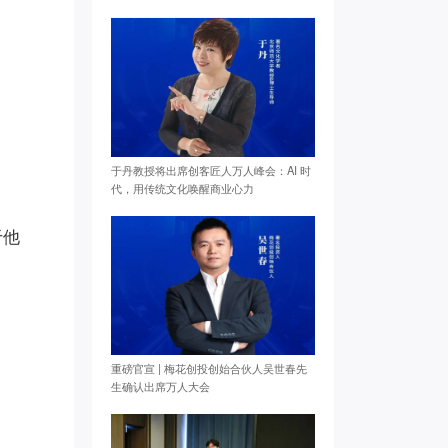
于丹教授将出席创客匠人万人峰会：AI 时
代，用传统文化唤醒商业心力
于他
重磅官宣 | 梅花创投创始合伙人吴世春先
生确认出席万人大会