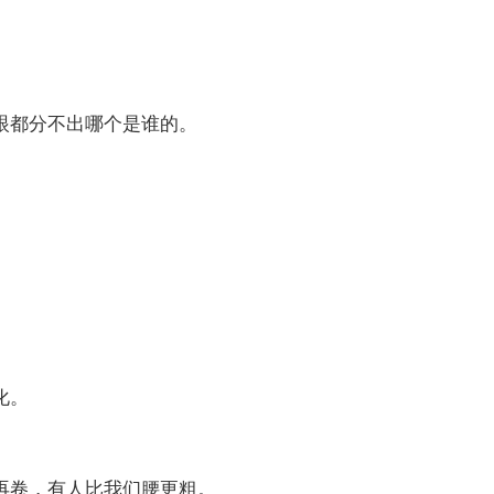
眼都分不出哪个是谁的。
化。
再卷，有人比我们腰更粗。