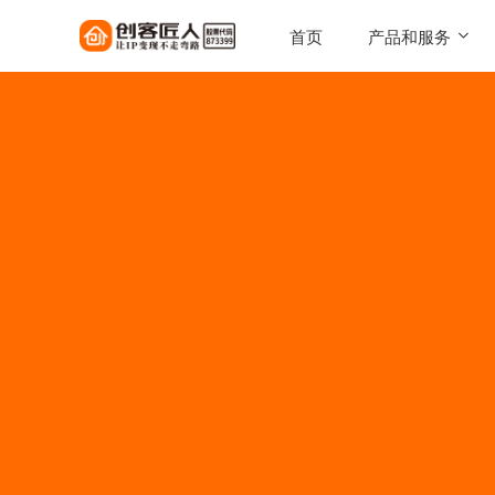
首页
产品和服务
SaaS工具
一键搭建，自己的知识店铺
陪跑服务
1对1定制化服务实现百万
AI智能体
让每一次触达，都驱动转化
AI智能硬件
实体 IP 载体，全天候专属
伴
美拓GEO
解锁 AI 时代流量入口