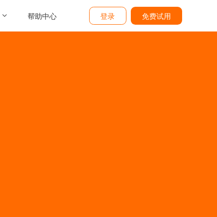
帮助中心
登录
免费试用
介
们
价
题
态