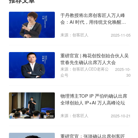
于丹教授将出席创客匠人万人峰
会：AI 时代，用传统文化唤醒商
业心力
来源：创客匠人
2025-11-05
重磅官宣 | 梅花创投创始合伙人吴
世春先生确认出席万人大会
来源：创客匠人CEO老蒋公
2025-10-
众号
30
物理博主TOP IP 严伯钧确认出席
全球创始人 IP+AI 万人高峰论坛
来源：创客匠人
2025-10-21
重磅官宣：张琦确认出席创客匠