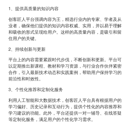
1、提供高质量的知识内容
创客匠人平台强调内容为王，精选行业内的专家、学者及从
业者，确保他们提供的知识内容权威、实用，并以易于理解
和吸收的形式呈现给用户。这样的高质量内容，是吸引和留
住用户的关键。
2、持续创新与更新
平台上的内容需要紧跟时代步伐，不断创新和更新。平台可
以定期推出新课程、教材和学习资源，与行业合作伙伴紧密
合作，引入最新技术动态和实践案例，帮助用户保持学习的
前沿性和时效性。
3、个性化推荐和定制化服务
利用人工智能和大数据技术，创客匠人平台具有根据用户的
学习偏好、历史记录和互动行为，提供个性化的内容推荐和
学习建议的功能。此外，平台还提供一对一辅导、在线答疑
等定制化服务，满足用户的个性化学习需求。