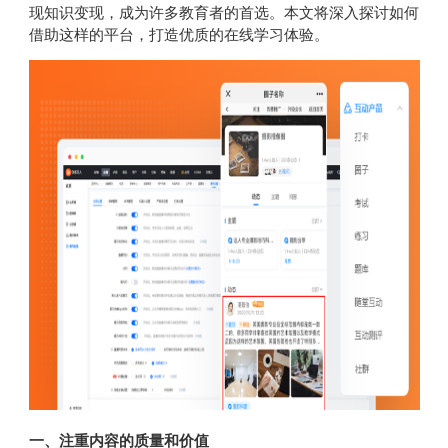
现知识变现，成为许多教育者的首选。本文将深入探讨如何
借助这样的平台，打造优质的在线学习体验。
一、注重内容的质量和价值