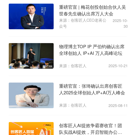
重磅官宣 | 梅花创投创始合伙人吴
世春先生确认出席万人大会
来源：创客匠人CEO老蒋公
2025-10-
众号
30
物理博主TOP IP 严伯钧确认出席
全球创始人 IP+AI 万人高峰论坛
来源：创客匠人
2025-10-21
重磅官宣：张琦确认出席创客匠
人2025全球创始人IP+AI万人峰会
来源：创客匠人
2025-08-11
创客匠人AI提效争霸赛收官！团
队实战AI提效，开启智能办公新